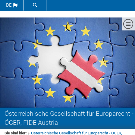
SUCHFORMULAR ÖFFNEN
DE
Me
Österreichische Gesellschaft für Europarecht -
ÖGER, FIDE Austria
Sie sind hier:
Österreichische Gesellschaft für Europarecht - ÖGER,